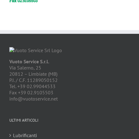
Fax 02.9105503
Vuoto Service S.r.l.
Via Salerno, 25
20812 – Limbiate (MB)
P.I. / C.F. 11289050152
Tel. +39 02.99044533
Fax +39 02.9105503
info@vuotoservice.net
ULTIMI ARTICOLI
Lubrificanti