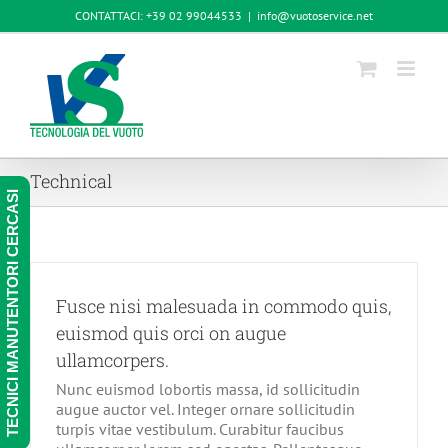
Salta
CONTATTACI: +39 02 99044533
|
info@vuotoservice.net
al
contenuto
Technical
TECNICI MANUTENTORI CERCASI
Fusce nisi malesuada in commodo quis,
euismod quis orci on augue
ullamcorpers.
Nunc euismod lobortis massa, id sollicitudin
augue auctor vel. Integer ornare sollicitudin
turpis vitae vestibulum. Curabitur faucibus