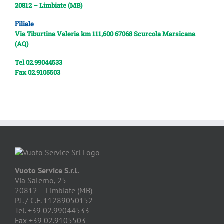
20812 – Limbiate (MB)
Filiale
Via Tiburtina Valeria km 111,600
67068 Scurcola Marsicana
(AQ)
Tel 02.99044533
Fax 02.9105503
Vuoto Service S.r.l.
Via Salerno, 25
20812 – Limbiate (MB)
P.I. / C.F. 11289050152
Tel. +39 02.99044533
Fax +39 02.9105503