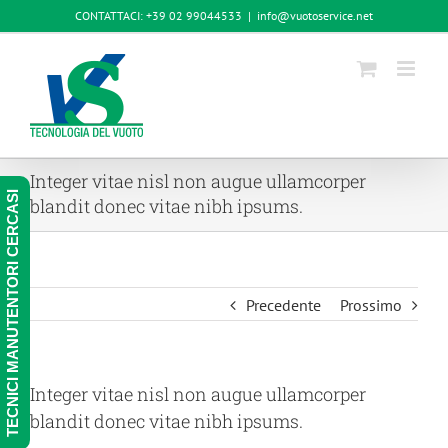
Salta
CONTATTACI: +39 02 99044533
|
info@vuotoservice.net
al
contenuto
Integer vitae nisl non augue ullamcorper
TECNICI MANUTENTORI CERCASI
blandit donec vitae nibh ipsums.
Precedente
Prossimo
Integer vitae nisl non augue ullamcorper
blandit donec vitae nibh ipsums.