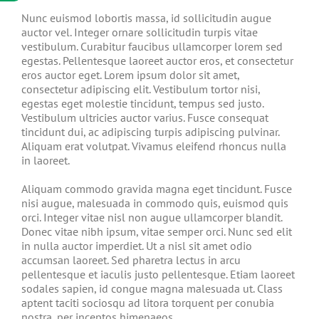
Nunc euismod lobortis massa, id sollicitudin augue
auctor vel. Integer ornare sollicitudin turpis vitae
vestibulum. Curabitur faucibus ullamcorper lorem sed
egestas. Pellentesque laoreet auctor eros, et consectetur
eros auctor eget. Lorem ipsum dolor sit amet,
consectetur adipiscing elit. Vestibulum tortor nisi,
egestas eget molestie tincidunt, tempus sed justo.
Vestibulum ultricies auctor varius. Fusce consequat
tincidunt dui, ac adipiscing turpis adipiscing pulvinar.
Aliquam erat volutpat. Vivamus eleifend rhoncus nulla
in laoreet.
Aliquam commodo gravida magna eget tincidunt. Fusce
nisi augue, malesuada in commodo quis, euismod quis
orci. Integer vitae nisl non augue ullamcorper blandit.
Donec vitae nibh ipsum, vitae semper orci. Nunc sed elit
in nulla auctor imperdiet. Ut a nisl sit amet odio
accumsan laoreet. Sed pharetra lectus in arcu
pellentesque et iaculis justo pellentesque. Etiam laoreet
sodales sapien, id congue magna malesuada ut. Class
aptent taciti sociosqu ad litora torquent per conubia
nostra, per inceptos himenaeos.