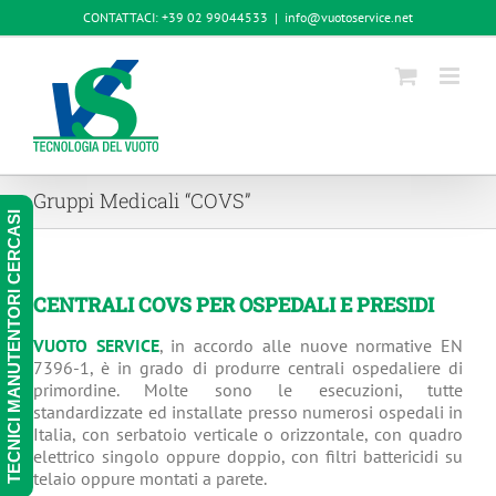
Salta
CONTATTACI: +39 02 99044533
|
info@vuotoservice.net
al
contenuto
Gruppi Medicali “COVS”
TECNICI MANUTENTORI CERCASI
CENTRALI COVS PER OSPEDALI E PRESIDI
VUOTO SERVICE
, in accordo alle nuove normative EN
7396-1, è in grado di produrre centrali ospedaliere di
primordine. Molte sono le esecuzioni, tutte
standardizzate ed installate presso numerosi ospedali in
Italia, con serbatoio verticale o orizzontale, con quadro
elettrico singolo oppure doppio, con filtri battericidi su
telaio oppure montati a parete.