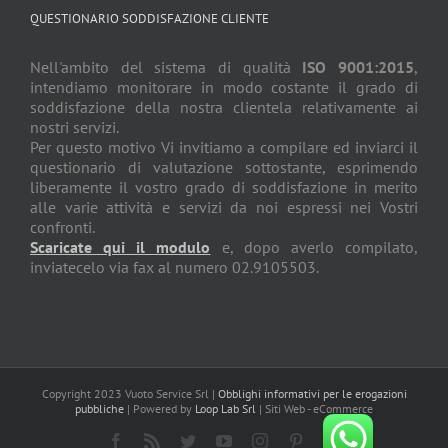
QUESTIONARIO SODDISFAZIONE CLIENTE
Nell'ambito del sistema di qualità
ISO 9001:2015
,
intendiamo monitorare in modo costante il grado di
soddisfazione della nostra clientela relativamente ai
nostri servizi.
Per questo motivo Vi invitiamo a compilare ed inviarci il
questionario di valutazione sottostante, esprimendo
liberamente il vostro grado di soddisfazione in merito
alle varie attività e servizi da noi espressi nei Vostri
confronti.
Scaricate qui il modulo
e, dopo averlo compilato,
inviatecelo via fax al numero 02.9105503.
Copyright 2023 Vuoto Service Srl |
Obblighi informativi per le erogazioni
pubbliche
| Powered by
Loop Lab Srl
| Siti Web - eCommerce
Facebook
Rss
Twitter
YouTube
Instagram
Pinterest
Dribbble