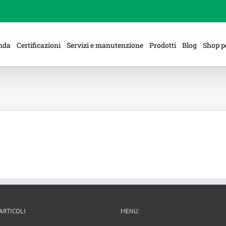
enda
Certificazioni
Servizi e manutenzione
Prodotti
Blog
Shop p
 ARTICOLI
MENU: