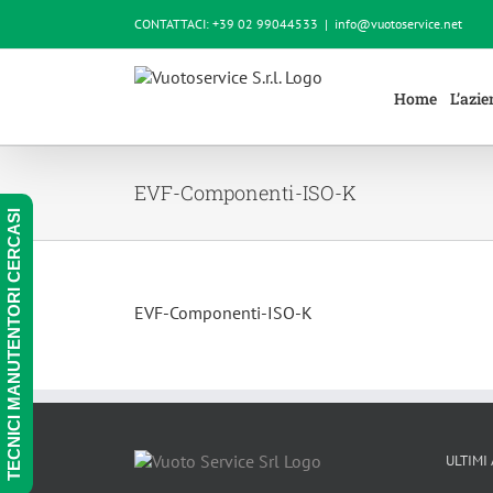
Salta
CONTATTACI: +39 02 99044533
|
info@vuotoservice.net
al
contenuto
Home
L’azi
EVF-Componenti-ISO-K
TECNICI MANUTENTORI CERCASI
EVF-Componenti-ISO-K
ULTIMI