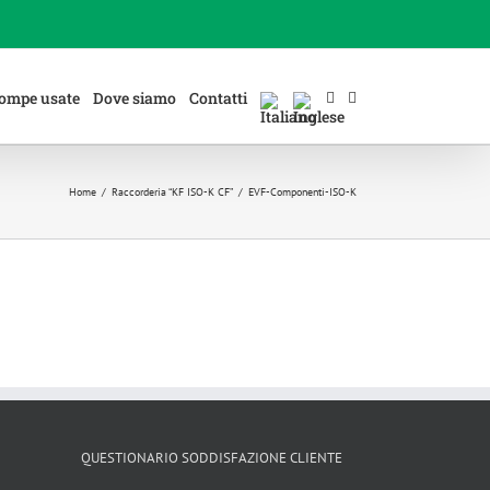
ompe usate
Dove siamo
Contatti
Home
/
Raccorderia “KF ISO-K CF”
/
EVF-Componenti-ISO-K
QUESTIONARIO SODDISFAZIONE CLIENTE