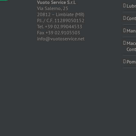
Vuoto Service S.r.l.
Lubr
Via Salerno, 25
20812 – Limbiate (MB)
Cont
P.I. / C.F. 11289050152
Tel. +39 02.99044533
Manu
Fax +39 02.9105503
info@vuotoservice.net
Macc
Cont
Pomp