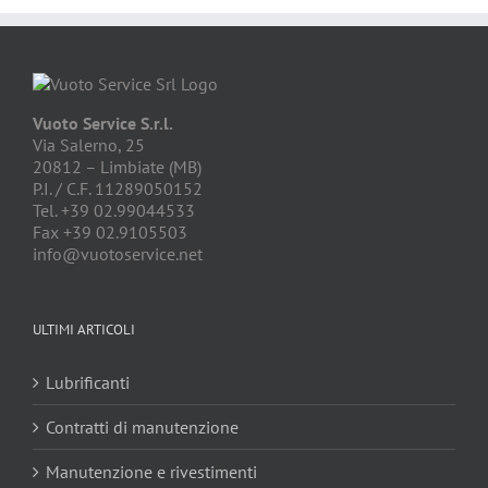
Vuoto Service S.r.l.
Via Salerno, 25
20812 – Limbiate (MB)
P.I. / C.F. 11289050152
Tel. +39 02.99044533
Fax +39 02.9105503
info@vuotoservice.net
ULTIMI ARTICOLI
Lubrificanti
Contratti di manutenzione
Manutenzione e rivestimenti