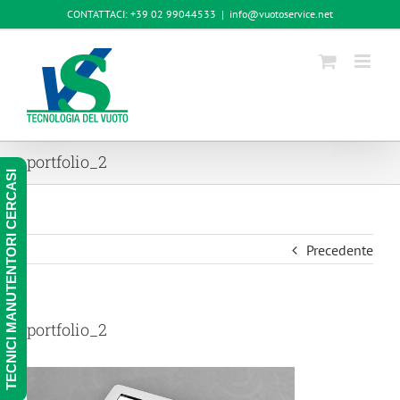
Salta
CONTATTACI: +39 02 99044533
|
info@vuotoservice.net
al
contenuto
portfolio_2
TECNICI MANUTENTORI CERCASI
Precedente
portfolio_2