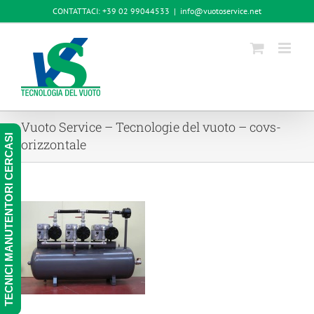
Salta
CONTATTACI: +39 02 99044533
|
info@vuotoservice.net
al
contenuto
Vuoto Service – Tecnologie del vuoto – covs-
TECNICI MANUTENTORI CERCASI
orizzontale