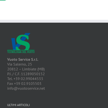
Vuoto Service S.r.l.
Via Salerno, 25
20812 – Limbiate (MB)
P.I. / C.F. 11289050152
Tel. +39 02.99044533
Fax +39 02.9105503
info@vuotoservice.net
ULTIMI ARTICOLI