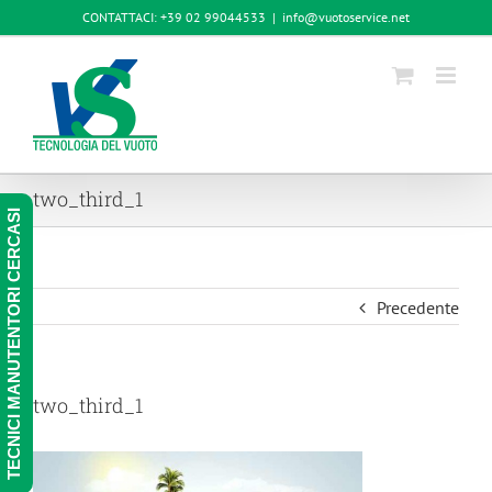
Salta
CONTATTACI: +39 02 99044533
|
info@vuotoservice.net
al
contenuto
two_third_1
TECNICI MANUTENTORI CERCASI
Precedente
two_third_1