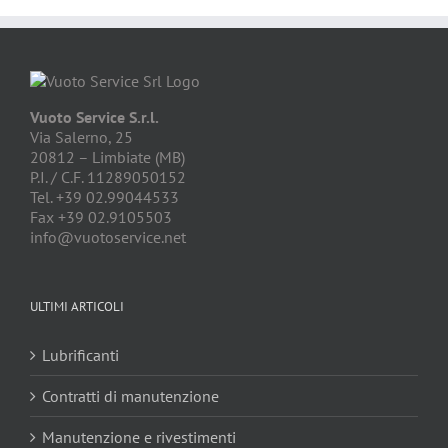
Vuoto Service S.r.l.
Via Salerno, 25
20812 – Limbiate (MB)
P.I. / C.F. 11289050152
Tel. +39 02.99044533
Fax +39 02.9105503
info@vuotoservice.net
ULTIMI ARTICOLI
Lubrificanti
Contratti di manutenzione
Manutenzione e rivestimenti