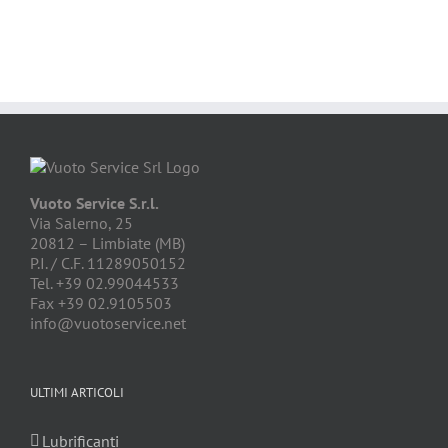
Vuoto Service S.r.l.
Via Salerno, 25
20812 – Limbiate (MB)
P.I. / C.F. 11289050152
Tel. +39 02.99044533
Fax +39 02.9105503
info@vuotoservice.net
ULTIMI ARTICOLI
Lubrificanti