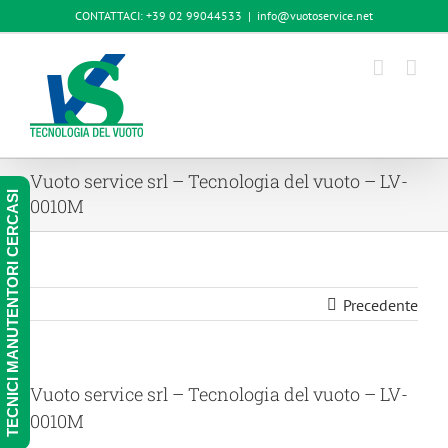
Salta
CONTATTACI: +39 02 99044533
|
info@vuotoservice.net
al
contenuto
Vuoto service srl – Tecnologia del vuoto – LV-
TECNICI MANUTENTORI CERCASI
0010M
Precedente
Vuoto service srl – Tecnologia del vuoto – LV-
0010M