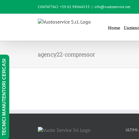
Salta
CONTATTACI: +39 02 99044533
|
info@vuotoservice.net
al
contenuto
Home
L’azien
agency22-compressor
TECNICI MANUTENTORI CERCASI
ULTIMI