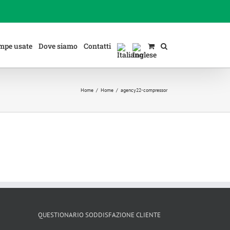
mpe usate
Dove siamo
Contatti
Home
/
Home
/
agency22-compressor
QUESTIONARIO SODDISFAZIONE CLIENTE