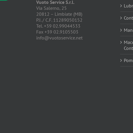
Vuoto Service S.r.l.
Lubr
Via Salerno, 25
20812 – Limbiate (MB)
Cont
P.I. / C.F. 11289050152
Tel. +39 02.99044533
Manu
Fax +39 02.9105503
info@vuotoservice.net
Macc
Cont
Pomp