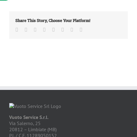
Share This Story, Choose Your Platform!
Facebook
Twitter
LinkedIn
Reddit
Tumblr
Pinterest
Vk
Email
Vuoto Service S.r.l.
Via Salerno, 25
20812 – Limbiate (MB)
P.I. / C.F. 11289050152