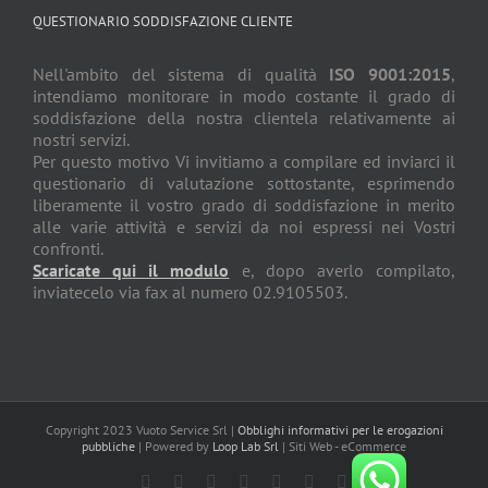
QUESTIONARIO SODDISFAZIONE CLIENTE
Nell'ambito del sistema di qualità
ISO 9001:2015
,
intendiamo monitorare in modo costante il grado di
soddisfazione della nostra clientela relativamente ai
nostri servizi.
Per questo motivo Vi invitiamo a compilare ed inviarci il
questionario di valutazione sottostante, esprimendo
liberamente il vostro grado di soddisfazione in merito
alle varie attività e servizi da noi espressi nei Vostri
confronti.
Scaricate qui il modulo
e, dopo averlo compilato,
inviatecelo via fax al numero 02.9105503.
Copyright 2023 Vuoto Service Srl |
Obblighi informativi per le erogazioni
pubbliche
| Powered by
Loop Lab Srl
| Siti Web - eCommerce
Facebook
Rss
Twitter
YouTube
Instagram
Pinterest
Dribbble