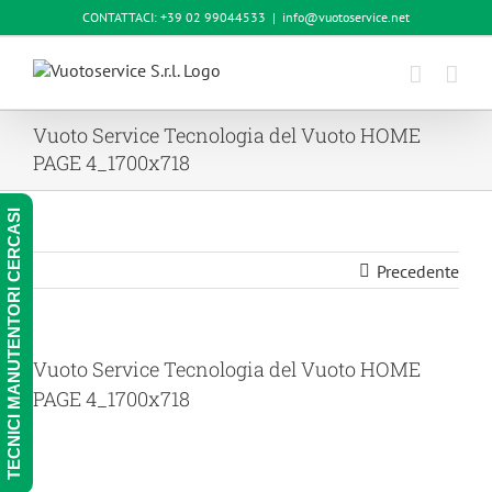
Salta
CONTATTACI: +39 02 99044533
|
info@vuotoservice.net
al
contenuto
Vuoto Service Tecnologia del Vuoto HOME
PAGE 4_1700x718
TECNICI MANUTENTORI CERCASI
Precedente
Vuoto Service Tecnologia del Vuoto HOME
PAGE 4_1700x718